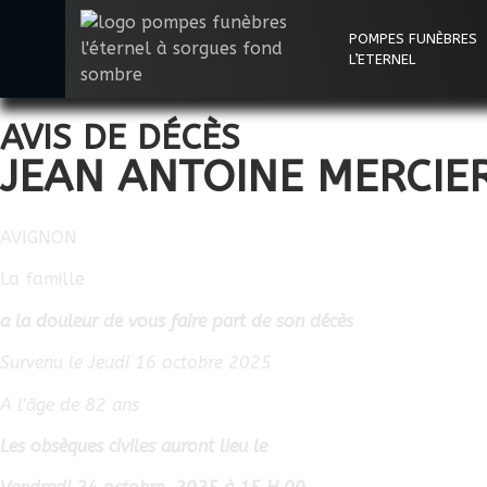
POMPES FUNÈBRES
L’ETERNEL
AVIS DE DÉCÈS
JEAN ANTOINE MERCIE
AVIGNON
La famille
a la douleur de vous faire part de son décès
Survenu le Jeudi 16 octobre 2025
A l’âge de 82 ans
Les obsèques civiles auront lieu le