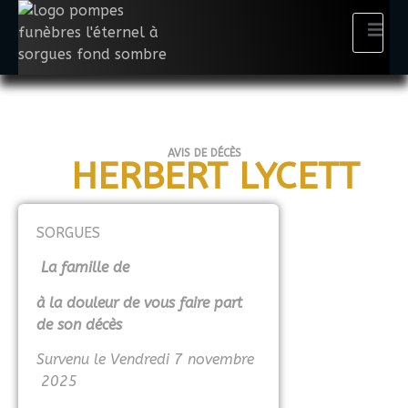
AVIS DE DÉCÈS
HERBERT LYCETT
SORGUES
La famille de
à la douleur de vous faire part
de son décès
Survenu le Vendredi 7 novembre
2025