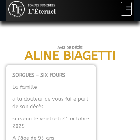
AVIS DE DÉCÈS
ALINE BIAGETTI
SORGUES – SIX FOURS
La famille
a la douleur de vous faire part
de son décès
survenu le vendredi 31 octobre
2025
A l’âge de 93 ans