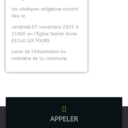
les obsèques religieuse auront
lieu le
vendredi 07 novembre 2025 à
11h00 en l’Eglise Sainte Anne
83140 SIX FOURS
suivie de l’inhumation au
cimetière de la commune
APPELER