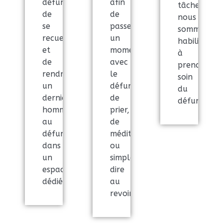
défunt
afin
tâche,
de
de
nous
se
passer
sommes
recueillir
un
habilités
et
moment
à
de
avec
prendre
rendre
le
soin
un
défunt,
du
dernier
de
défunt
hommage
prier,
au
de
défunt
méditer
dans
ou
un
simplement
espace
dire
dédié.
au
revoir