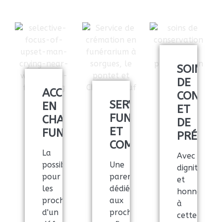
SOINS
DE
ACCÈS
CONSER
SERVICES
EN
ET
FUNÉRAIRES
CHAMBRE
DE
ET
FUNÉRAIRE
PRÉSEN
COMMÉMORATIFS
La
Avec
possibilité
Une
dignité
pour
parenthèse
et
les
dédiée
honneur
proches
aux
à
d'un
proches
cette