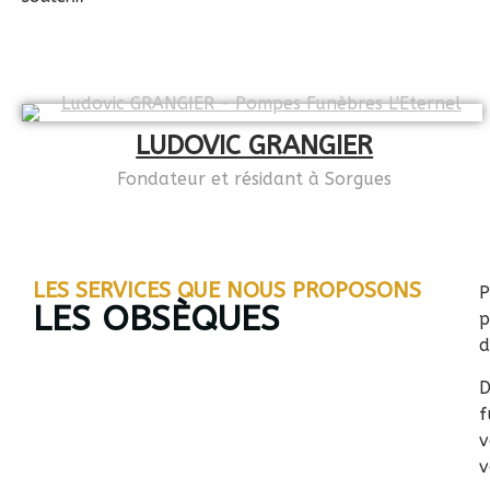
LUDOVIC GRANGIER
Fondateur et résidant à Sorgues
LES SERVICES QUE NOUS PROPOSONS
P
LES OBSÈQUES
p
d
D
f
v
v