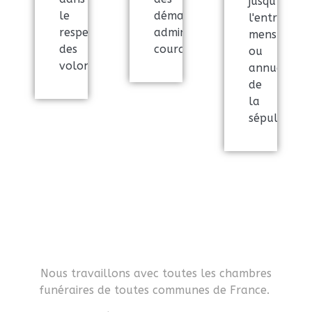
jusqu'à
le
démarches
l'entretien
respect
administratives
mensuel
des
courantes
ou
volontés
annuel
de
la
sépulture
ACCÈS À TOUTES LES
CHAMBRES FUNÉRAIRES
Nous travaillons avec toutes les chambres
funéraires de toutes communes de France.