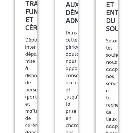
TRANSPORT
AUX
ET
FUNÉRAIRE
DÉMARCHES
ENTRET
ET
ADMINISTRATIVES
DU
CÉRÉMONIE
SOUVEN
Dans
Déplacement
cette
Selon
inter-
période
les
départemental,
douloureuse,
souhaits,
mise
nous
nous
à
apportons
adaptons
disposition
conseils,
nos
de
accompagnement
services
personnel
et
à
(porteurs
jusqu'à
la
et
la
recherche
maître
prise
de
de
en
lieux
cérémonie
charge
adaptés
dans
des