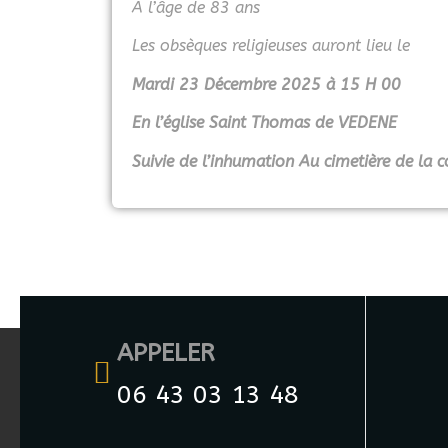
A l’âge de 83 ans
Les obsèques religieuses auront lieu le
Mardi 23 Décembre 2025 à 15 H 00
En l’église Saint Thomas de VEDENE
Suivie de l’inhumation Au cimetière de 
APPELER
06 43 03 13 48