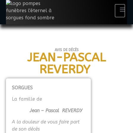
AVIS DE DÉCÈS
JEAN-PASCAL
REVERDY
SORGUES
La famille de
Jean – Pascal REVERDY
A la douleur de vous faire part
de son décès