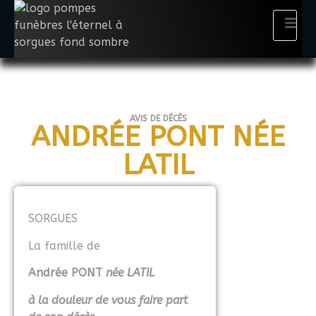
AVIS DE DÉCÈS
ANDRÉE PONT NÉE
LATIL
SORGUES
La famille de
Andrée PONT
née LATIL
à la douleur de vous faire part